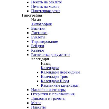
Печать на бэклите
Печать на холсте
Плоттерная резка
Типография
Назад
Типография
Визитки
Листовки
Буклеты
Тиражирование
Бейджи
Каталог
Распечатка документов
Календари
Назад
Календари
Календари перекидные
Календари Трио
Календари Шорт
Карманные календари
Наклейки и стикеры
Открытки и приглашения
Дипломы и грамоты
Меню
Плакаты