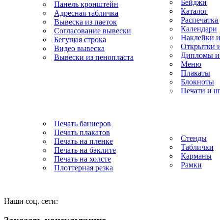
Бейджи
Панель кронштейн
Каталог
Адресная табличка
Распечатка
Вывеска из паеток
Календари
Согласование вывески
Наклейки и
Бегущая строка
Открытки 
Видео вывеска
Дипломы и
Вывески из пенопласта
Меню
Плакаты
Блокноты
Рекламное производство
Печати и 
Широкоформатная печать
Стенды. Таблички
Печать баннеров
Печать плакатов
Стенды
Печать на пленке
Таблички
Печать на бэклите
Карманы
Печать на холсте
Рамки
Плоттерная резка
Наши соц. сети: