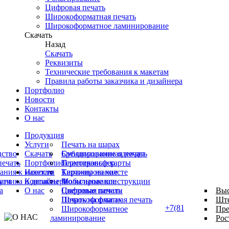
Цифровая печать
Широкоформатная печать
Широкоформатное ламинирование
Скачать
Назад
Скачать
Реквизиты
Технические требования к макетам
Правила работы заказчика и дизайнера
Портфолио
Новости
Контакты
О нас
Продукция
Услуги
Печать на шарах
дство
Скачать
Брендирование одежды
Сублимационная печать
ечать
Портфолио
Пластиковые карты
Термотрансфер
ания к макетам
Новости
Картины на холсте
Тиражирование
уги
азчика и дизайнера
Контакты
Мобильные конструкции
Фольгирование
а
О нас
Световые панели
Цифровая печать
Выс
Печать на флагах
Широкоформатная печать
Ште
+7(8162)55-10-05
Широкоформатное
Пре
ламинирование
Рос