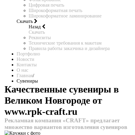
Цифровая печать
Широкоформатная печать
Широкоформатное ламинирование
Скачать
Назад
Скачать
Реквизиты
Технические требования к макетам
Правила работы заказчика и дизайнера
Портфолио
Новости
Контакты
О нас
Главная
/
Сувениры
Качественные сувениры в
Великом Новгороде от
www.rpk-craft.ru
Рекламная компания «CRAFT» предлагает
множество вариантов изготовления сувениров