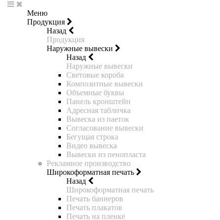
Меню
Продукция
Назад
Продукция
Наружные вывески
Назад
Наружные вывески
Световые короба
Композитные вывески
Объемные буквы
Панель кронштейн
Адресная табличка
Вывеска из паеток
Согласование вывески
Бегущая строка
Видео вывеска
Вывески из пенопласта
Рекламное производство
Широкоформатная печать
Назад
Широкоформатная печать
Печать баннеров
Печать плакатов
Печать на пленке