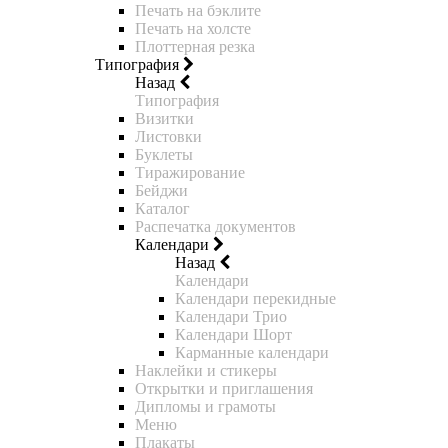
Печать на бэклите
Печать на холсте
Плоттерная резка
Типография
Назад
Типография
Визитки
Листовки
Буклеты
Тиражирование
Бейджи
Каталог
Распечатка документов
Календари
Назад
Календари
Календари перекидные
Календари Трио
Календари Шорт
Карманные календари
Наклейки и стикеры
Открытки и приглашения
Дипломы и грамоты
Меню
Плакаты