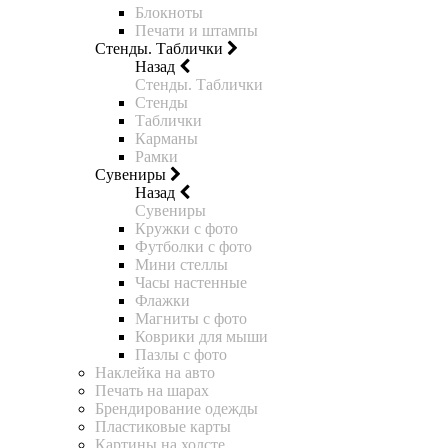
Блокноты
Печати и штампы
Стенды. Таблички
Назад
Стенды. Таблички
Стенды
Таблички
Карманы
Рамки
Сувениры
Назад
Сувениры
Кружки с фото
Футболки с фото
Мини стеллы
Часы настенные
Флажки
Магниты с фото
Коврики для мыши
Пазлы с фото
Наклейка на авто
Печать на шарах
Брендирование одежды
Пластиковые карты
Картины на холсте