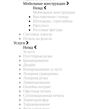
Мобильные конструкции
Назад
Мобильные конструкции
Выставочные стенды
Штендеры, стритлайны
Прессвол
Ростовые фигуры
Световые панели
Печать на флагах
Услуги
Назад
Услуги
Плоттерная резка
Брошюрование
Дизайн
Копировальные услуги
Лазерная гравировка
Лазерная резка
Ламинирование
Оклейка витрин
Офсетная печать
Сублимационная печать
Термотрансфер
Тиражирование
Фольгирование