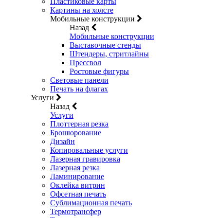
Пластиковые карты
Картины на холсте
Мобильные конструкции
Назад
Мобильные конструкции
Выставочные стенды
Штендеры, стритлайны
Прессвол
Ростовые фигуры
Световые панели
Печать на флагах
Услуги
Назад
Услуги
Плоттерная резка
Брошюрование
Дизайн
Копировальные услуги
Лазерная гравировка
Лазерная резка
Ламинирование
Оклейка витрин
Офсетная печать
Сублимационная печать
Термотрансфер