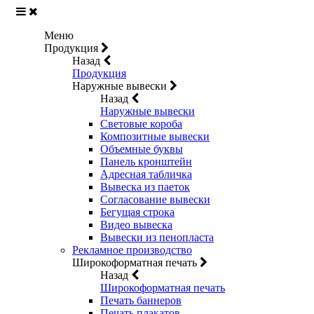
Меню
Продукция
Назад
Продукция
Наружные вывески
Назад
Наружные вывески
Световые короба
Композитные вывески
Объемные буквы
Панель кронштейн
Адресная табличка
Вывеска из паеток
Согласование вывески
Бегущая строка
Видео вывеска
Вывески из пенопласта
Рекламное производство
Широкоформатная печать
Назад
Широкоформатная печать
Печать баннеров
Печать плакатов