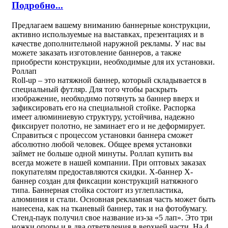
Подробно...
Предлагаем вашему вниманию баннерные конструкции,
активно используемые на выставках, презентациях и в
качестве дополнительной наружной рекламы. У нас вы
можете заказать изготовление баннеров, а также
приобрести конструкции, необходимые для их установки.
Роллап
Roll-up – это натяжной баннер, который складывается в
специальный футляр. Для того чтобы раскрыть
изображение, необходимо потянуть за баннер вверх и
зафиксировать его на специальной стойке. Распорка
имеет алюминиевую структуру, устойчива, надежно
фиксирует полотно, не заминает его и не деформирует.
Справиться с процессом установки баннера сможет
абсолютно любой человек. Общее время установки
займет не больше одной минуты. Роллап купить вы
всегда можете в нашей компании. При оптовых заказах
покупателям предоставляются скидки. Х-баннер Х-
баннер создан для фиксации конструкций натяжного
типа. Баннерная стойка состоит из углепластика,
алюминия и стали. Основная рекламная часть может быть
нанесена, как на тканевый баннер, так и на фотобумагу.
Стенд-паук получил свое название из-за «5 лап». Это три
ножки опоры и в два ответвления в верхней части. На 4