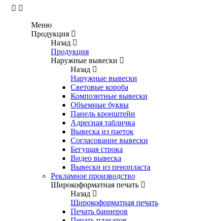
Меню
Продукция
Назад
Продукция
Наружные вывески
Назад
Наружные вывески
Световые короба
Композитные вывески
Объемные буквы
Панель кронштейн
Адресная табличка
Вывеска из паеток
Согласование вывески
Бегущая строка
Видео вывеска
Вывески из пенопласта
Рекламное производство
Широкоформатная печать
Назад
Широкоформатная печать
Печать баннеров
Печать плакатов