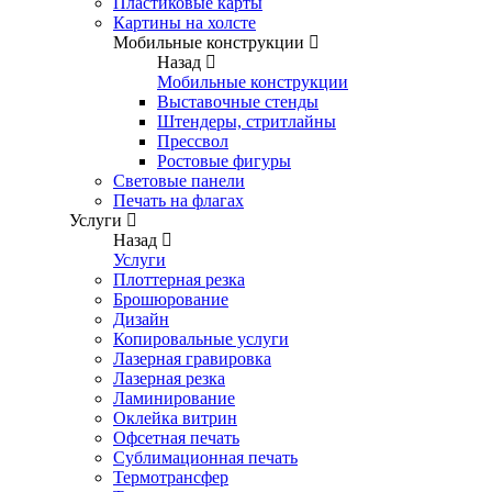
Пластиковые карты
Картины на холсте
Мобильные конструкции
Назад
Мобильные конструкции
Выставочные стенды
Штендеры, стритлайны
Прессвол
Ростовые фигуры
Световые панели
Печать на флагах
Услуги
Назад
Услуги
Плоттерная резка
Брошюрование
Дизайн
Копировальные услуги
Лазерная гравировка
Лазерная резка
Ламинирование
Оклейка витрин
Офсетная печать
Сублимационная печать
Термотрансфер