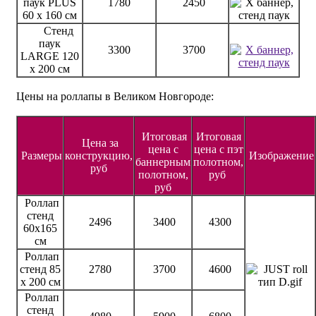
паук PLUS
1780
2450
60 х 160 см
Стенд
паук
3300
3700
LARGE 120
х 200 см
Цены на роллапы в Великом Новгороде:
Итоговая
Итоговая
Цена за
цена с
цена с пэт
Размеры
конструкцию,
Изображение
баннерным
полотном,
руб
полотном,
руб
руб
Роллап
стенд
2496
3400
4300
60х165
см
Роллап
стенд 85
2780
3700
4600
х 200 см
Роллап
стенд