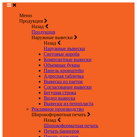
Меню
Продукция
Назад
Продукция
Наружные вывески
Назад
Наружные вывески
Световые короба
Композитные вывески
Объемные буквы
Панель кронштейн
Адресная табличка
Вывеска из паеток
Согласование вывески
Бегущая строка
Видео вывеска
Вывески из пенопласта
Рекламное производство
Широкоформатная печать
Назад
Широкоформатная печать
Печать баннеров
Печать плакатов