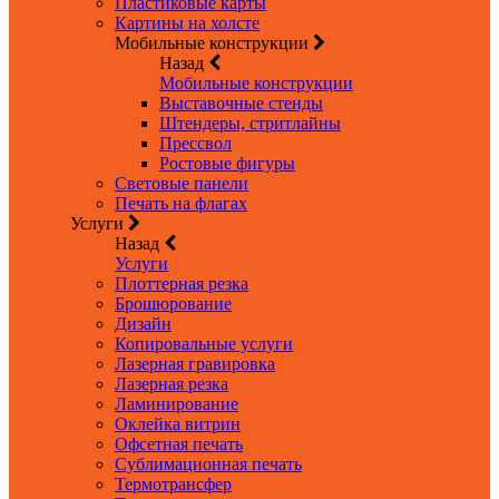
Пластиковые карты
Картины на холсте
Мобильные конструкции
Назад
Мобильные конструкции
Выставочные стенды
Штендеры, стритлайны
Прессвол
Ростовые фигуры
Световые панели
Печать на флагах
Услуги
Назад
Услуги
Плоттерная резка
Брошюрование
Дизайн
Копировальные услуги
Лазерная гравировка
Лазерная резка
Ламинирование
Оклейка витрин
Офсетная печать
Сублимационная печать
Термотрансфер